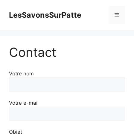
Aller
au
LesSavonsSurPatte
Menu
contenu
Contact
Votre nom
Votre e-mail
Objet